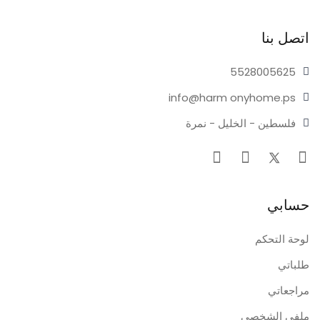
اتصل بنا
55280
05625
info@harm
onyhome.ps
فلسطين - الخليل - نمرة
حسابي
لوحة التحكم
طلباتي
مراجعاتي
ملفي الشخصي