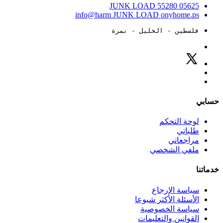
JUNK LOAD
55280
05625
info@harm
JUNK LOAD
onyhome.ps
فلسطين - الخليل - نمرة
حسابي
لوحة التحكم
طلباتي
مراجعاتي
ملفي الشخصي
خدماتنا
سياسة الإرجاع
الأسئلة الأكثر شيوعا
سياسة الخصوصية
القوانين والتعليمات