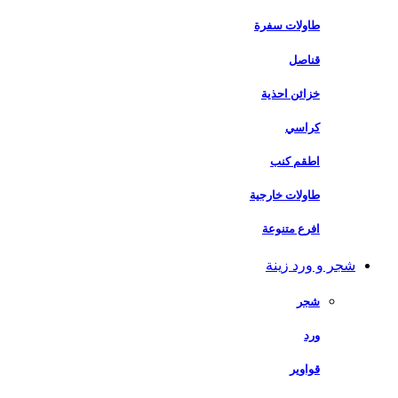
طاولات سفرة
قناصل
خزائن احذية
كراسي
اطقم كنب
طاولات خارجية
افرع متنوعة
شجر و ورد زينة
شجر
ورد
قواوير