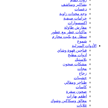
بشاكير ومناشف
دعسات
وجه مخدات زاوية
حرامات صيفية
اكسسوارات
مفارش طاولة
ماكنات عطر مع عطور
سطل مع بكيت محارم
شموع
الأدوات المنزلية
فناجين قهوة وشاي
ادوات مطبخ
بلاستيك
مشكات صحون
مجات
زجاج
خشبيات
طناجر ومقالي
كاسات
صحون سفرة
اطقم بهارات
معالق وسكاكين وشوك
غلايات