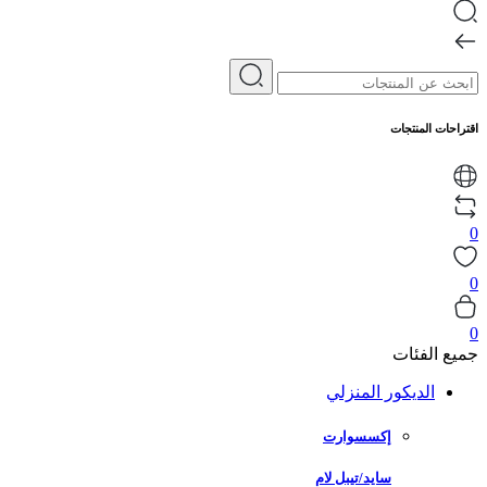
اقتراحات المنتجات
0
0
0
جميع الفئات
الديكور المنزلي
إكسسوارت
سايد/تيبل لام