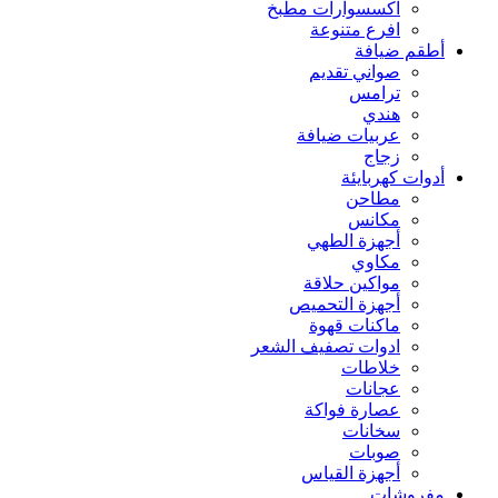
اكسسوارات مطبخ
افرع متنوعة
أطقم ضيافة
صواني تقديم
ترامس
هندي
عربيات ضيافة
زجاج
أدوات كهربايئة
مطاحن
مكانس
أجهزة الطهي
مكاوي
مواكين حلاقة
أجهزة التحميص
ماكنات قهوة
ادوات تصفيف الشعر
خلاطات
عجانات
عصارة فواكة
سخانات
صوبات
أجهزة القياس
مفروشات