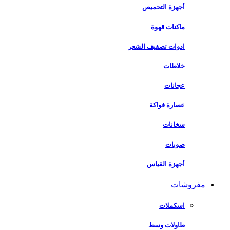
أجهزة التحميص
ماكنات قهوة
ادوات تصفيف الشعر
خلاطات
عجانات
عصارة فواكة
سخانات
صوبات
أجهزة القياس
مفروشات
اسكملات
طاولات وسط