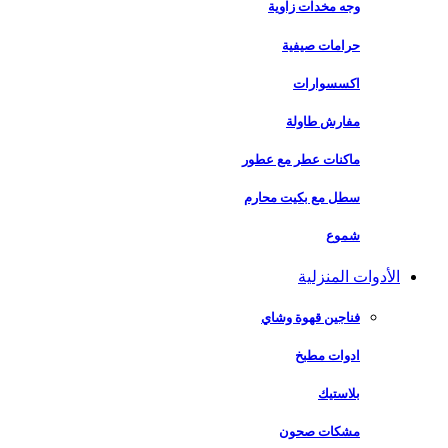
وجه مخدات زاوية
حرامات صيفية
اكسسوارات
مفارش طاولة
ماكنات عطر مع عطور
سطل مع بكيت محارم
شموع
الأدوات المنزلية
فناجين قهوة وشاي
ادوات مطبخ
بلاستيك
مشكات صحون