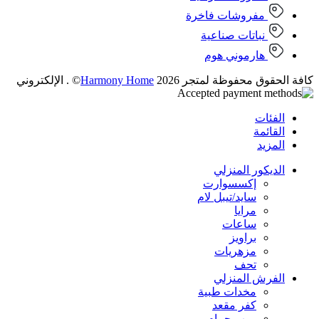
مفروشات فاخرة
نباتات صناعية
هارموني هوم
كافة الحقوق محفوظة لمتجر 2026
Harmony Home
© . الإلكتروني
الفئات
القائمة
المزيد
الديكور المنزلي
إكسسوارت
سايد/تيبل لام
مرايا
ساعات
براويز
مزهريات
تحف
الفرش المنزلي
مخدات طبية
كفر مقعد
روب حمام