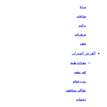
مرايا
ساعات
براويز
مزهريات
تحف
الفرش المنزلي
مخدات طبية
كفر مقعد
روب حمام
بشاكير ومناشف
دعسات