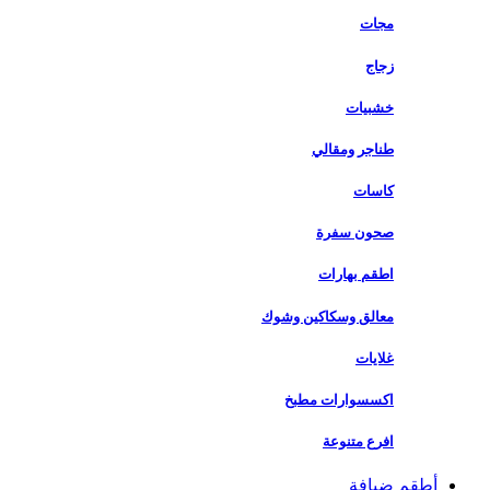
مجات
زجاج
خشبيات
طناجر ومقالي
كاسات
صحون سفرة
اطقم بهارات
معالق وسكاكين وشوك
غلايات
اكسسوارات مطبخ
افرع متنوعة
أطقم ضيافة