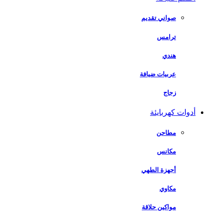
صواني تقديم
ترامس
هندي
عربيات ضيافة
زجاج
أدوات كهربايئة
مطاحن
مكانس
أجهزة الطهي
مكاوي
مواكين حلاقة