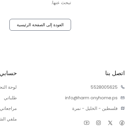
تبحث عنها.
العودة إلى الصفحة الرئيسية
اتصل بنا
حسابي
05625
55280
لوحة التح
onyhome.ps
info@harm
طلباتي
فلسطين - الخليل - نمرة
مراجعاتي
ملفي ال