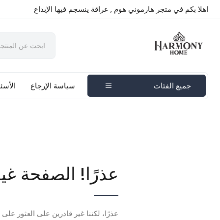
اهلا بكم في متجر هارموني هوم , عراقة ينسجم فيها الإبداع
جميع الفئات
سياسة الإرجاع
الأسئل
عذرًا! الصفحة غي
عذرًا، لكننا غير قادرين على العثور على