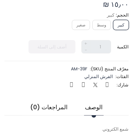
١٥٫٠٠ ₪
الحجم:
كبير
كبير
وسط
صغير
+
الكمية
أضف إلى السلة
-
معرّف المنتج (SKU):
AM-39F
الفئات:
الفرش المنزلي
شارك:
الوصف
المراجعات (0)
شمع الكتروني