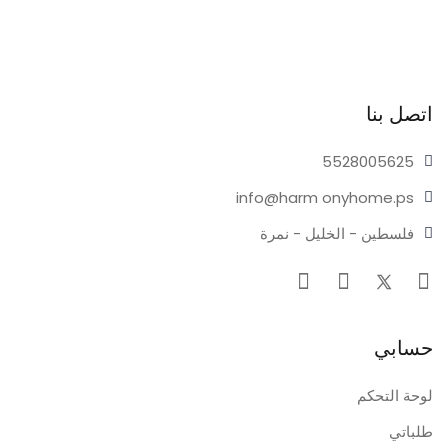
اتصل بنا
55280
05625
info@harm
onyhome.ps
فلسطين - الخليل - نمرة
حسابي
لوحة التحكم
طلباتي