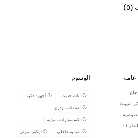
(0)
عامة
الوسوم
جاع
أثاث حديث
أجهزة ذكية
كثر شيوعا
إضاءات مودرن
صوصية
إكسسوارات منزلية
لتعليمات
تصميم داخلي
ديكور منزلي