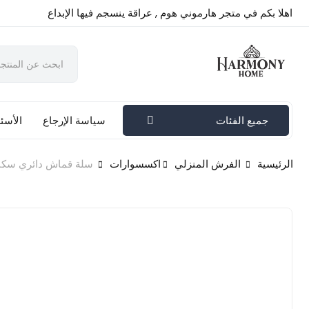
اهلا بكم في متجر هارموني هوم , عراقة ينسجم فيها الإبداع
جميع الفئات
سياسة الإرجاع
الأسئل
الرئيسية
الفرش المنزلي
اكسسوارات
سلة قماش دائري سك