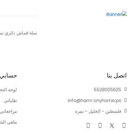
سلة قماش دائري س
اتصل بنا
حسابي
05625
55280
لوحة التح
onyhome.ps
info@harm
طلباتي
فلسطين - الخليل - نمرة
مراجعاتي
ملفي ال