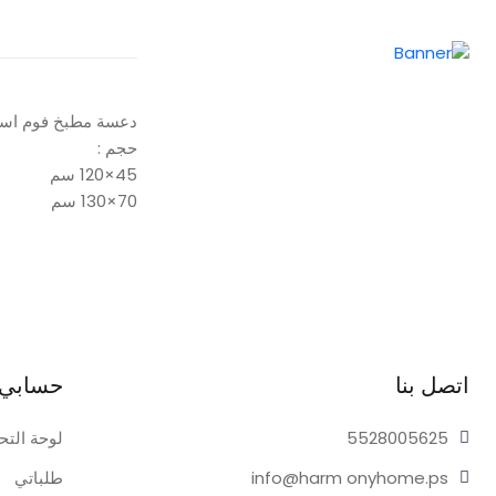
دعسة مطبخ فوم اس
حجم :
45×120 سم
70×130 سم
اتصل بنا
حسابي
05625
55280
لوحة التح
onyhome.ps
info@harm
طلباتي