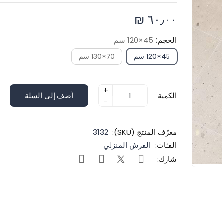
٦٠٫٠٠ ₪
الحجم:
45×120 سم
45×120 سم
70×130 سم
+
الكمية
أضف إلى السلة
-
معرّف المنتج (SKU):
3132
الفئات:
الفرش المنزلي
شارك: