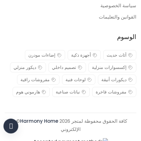
سياسة الخصوصية
القوانين والتعليمات
الوسوم
أثاث حديث
أجهزة ذكية
إضاءات مودرن
إكسسوارات منزلية
تصميم داخلي
ديكور منزلي
ديكورات أنيقة
لوحات فنية
مفروشات راقية
مفروشات فاخرة
نباتات صناعية
هارموني هوم
كافة الحقوق محفوظة لمتجر 2026
Harmony Home
© .
الإلكتروني