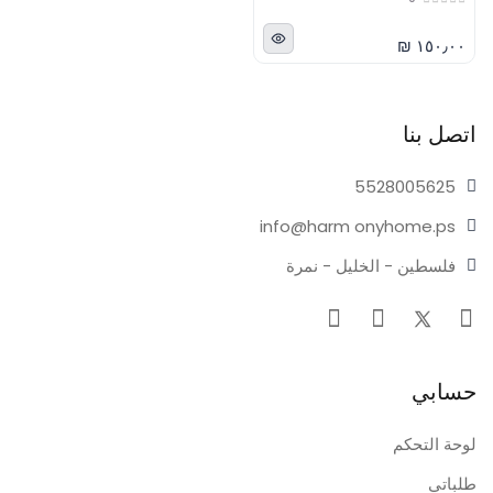
١٥٠٫٠٠ ₪
اتصل بنا
55280
05625
info@harm
onyhome.ps
فلسطين - الخليل - نمرة
حسابي
لوحة التحكم
طلباتي