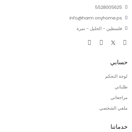
55280
05625
info@harm
onyhome.ps
فلسطين - الخليل - نمرة
حسابي
لوحة التحكم
طلباتي
مراجعاتي
ملفي الشخصي
خدماتنا