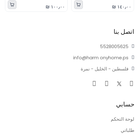
١٠٠٫٠٠ ₪
١٤٠٫٠٠ ₪
اتصل بنا
55280
05625
info@harm
onyhome.ps
فلسطين - الخليل - نمرة
حسابي
لوحة التحكم
طلباتي