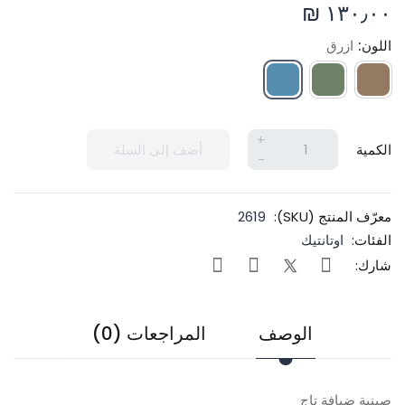
١٣٠٫٠٠ ₪
اللون:
ازرق
+
الكمية
أضف إلى السلة
-
معرّف المنتج (SKU):
2619
الفئات:
اوتانتيك
شارك:
الوصف
المراجعات (0)
صينية ضيافة تاج