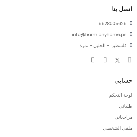
اتصل بنا
55280
05625
info@harm
onyhome.ps
فلسطين - الخليل - نمرة
حسابي
لوحة التحكم
طلباتي
مراجعاتي
ملفي الشخصي