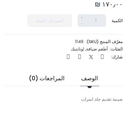
١٧٠٫٠٠ ₪
+
الكمية
أضف إلى السلة
-
معرّف المنتج (SKU):
1149
الفئات:
أطقم ضيافة
,
اوتانتيك
شارك:
الوصف
المراجعات (0)
صينية تقديم جلد اسراب