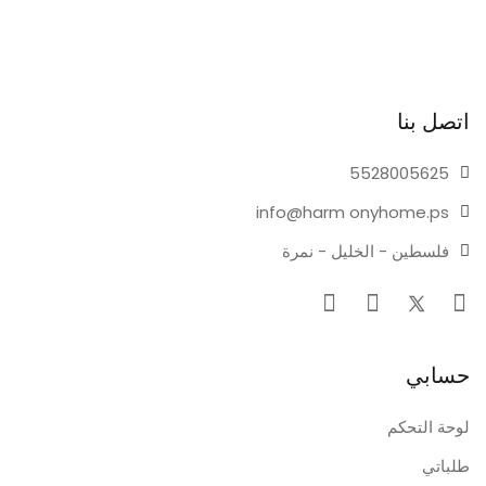
اتصل بنا
55280
05625
info@harm
onyhome.ps
فلسطين - الخليل - نمرة
حسابي
لوحة التحكم
طلباتي