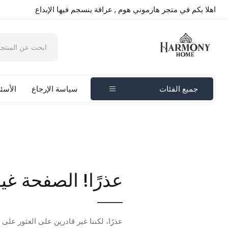
اهلا بكم في متجر هارموني هوم , عراقة ينسجم فيها الإبداع
جميع الفئات
سياسة الإرجاع
الأسئل
عذرًا! الصفحة غي
عذرًا، لكننا غير قادرين على العثور على