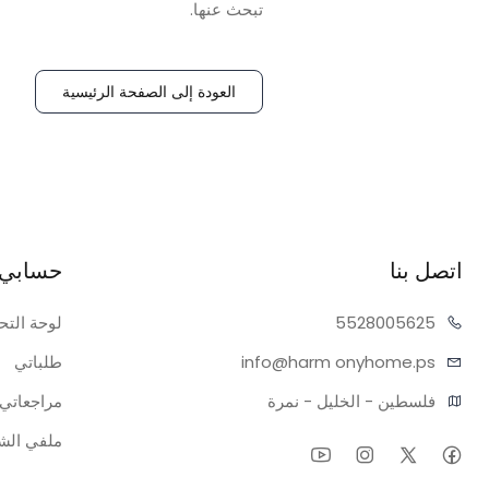
تبحث عنها.
العودة إلى الصفحة الرئيسية
اتصل بنا
حسابي
05625
55280
لوحة التح
onyhome.ps
info@harm
طلباتي
فلسطين - الخليل - نمرة
مراجعاتي
ملفي ال