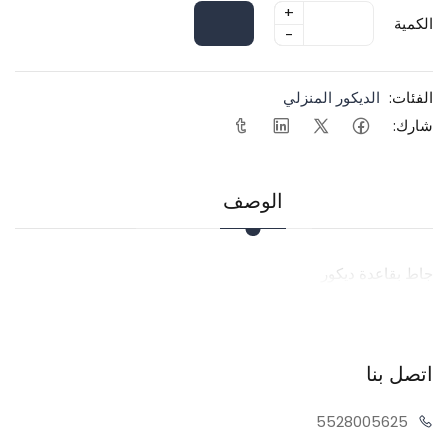
+
الكمية
-
الفئات:
الديكور المنزلي
شارك:
الوصف
جاط بقاعدة ديكور
اتصل بنا
55280
05625