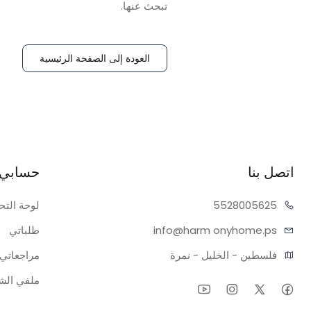
تبحث عنها.
العودة إلى الصفحة الرئيسية
اتصل بنا
حسابي
05625
55280
لوحة التح
onyhome.ps
info@harm
طلباتي
فلسطين - الخليل - نمرة
مراجعاتي
ملفي ال