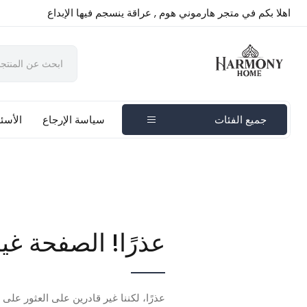
اهلا بكم في متجر هارموني هوم , عراقة ينسجم فيها الإبداع
جميع الفئات
سياسة الإرجاع
الأسئل
عذرًا! الصفحة غي
عذرًا، لكننا غير قادرين على العثور على