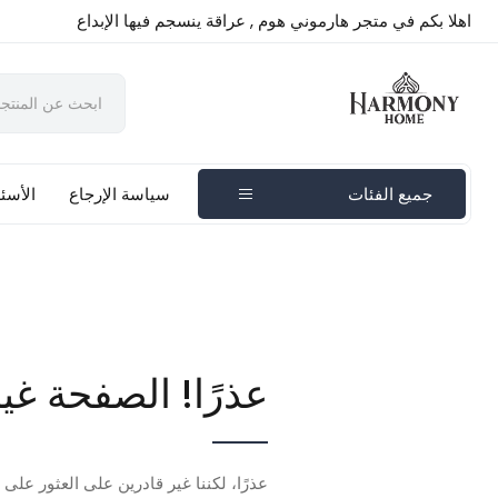
اهلا بكم في متجر هارموني هوم , عراقة ينسجم فيها الإبداع
جميع الفئات
سياسة الإرجاع
الأسئل
عذرًا! الصفحة غي
عذرًا، لكننا غير قادرين على العثور على