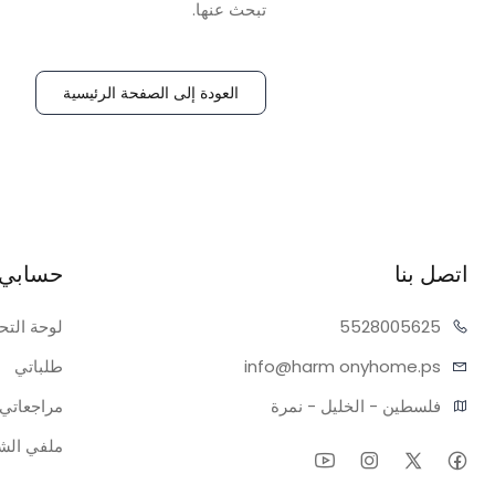
تبحث عنها.
العودة إلى الصفحة الرئيسية
اتصل بنا
حسابي
05625
55280
لوحة التح
onyhome.ps
info@harm
طلباتي
فلسطين - الخليل - نمرة
مراجعاتي
ملفي ال