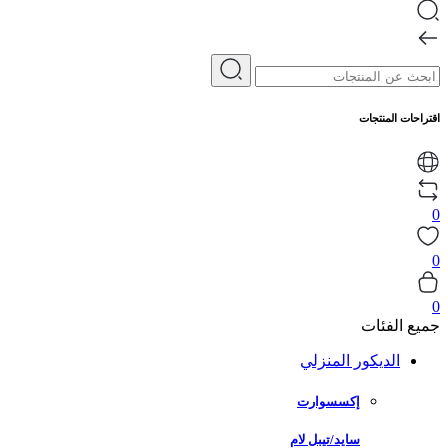
اقتراحات المنتجات
0
0
0
جميع الفئات
الديكور المنزلي
إكسسوارت
سايد/تيبل لام