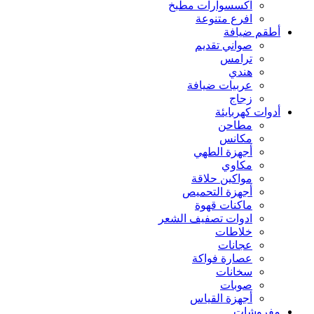
اكسسوارات مطبخ
افرع متنوعة
أطقم ضيافة
صواني تقديم
ترامس
هندي
عربيات ضيافة
زجاج
أدوات كهربايئة
مطاحن
مكانس
أجهزة الطهي
مكاوي
مواكين حلاقة
أجهزة التحميص
ماكنات قهوة
ادوات تصفيف الشعر
خلاطات
عجانات
عصارة فواكة
سخانات
صوبات
أجهزة القياس
مفروشات