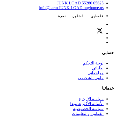
JUNK LOAD
55280
05625
info@harm
JUNK LOAD
onyhome.ps
فلسطين - الخليل - نمرة
حسابي
لوحة التحكم
طلباتي
مراجعاتي
ملفي الشخصي
خدماتنا
سياسة الإرجاع
الأسئلة الأكثر شيوعا
سياسة الخصوصية
القوانين والتعليمات