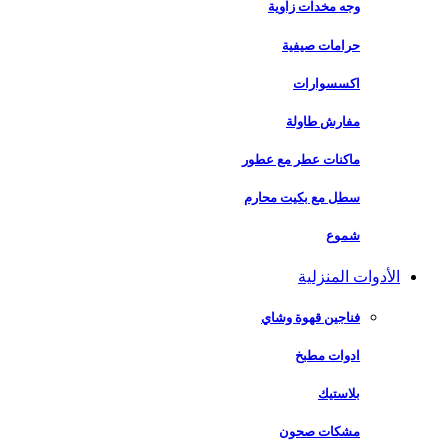
وجه مخدات زاوية
حرامات صيفية
اكسسوارات
مفارش طاولة
ماكنات عطر مع عطور
سطل مع بكيت محارم
شموع
الأدوات المنزلية
فناجين قهوة وشاي
ادوات مطبخ
بلاستيك
مشكات صحون