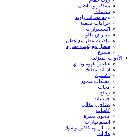
بشاكير ومناشف
دعسات
وجه مخدات زاوية
حرامات صيفية
اكسسوارات
مفارش طاولة
ماكنات عطر مع عطور
سطل مع بكيت محارم
شموع
الأدوات المنزلية
فناجين قهوة وشاي
ادوات مطبخ
بلاستيك
مشكات صحون
مجات
زجاج
خشبيات
طناجر ومقالي
كاسات
صحون سفرة
اطقم بهارات
معالق وسكاكين وشوك
غلايات