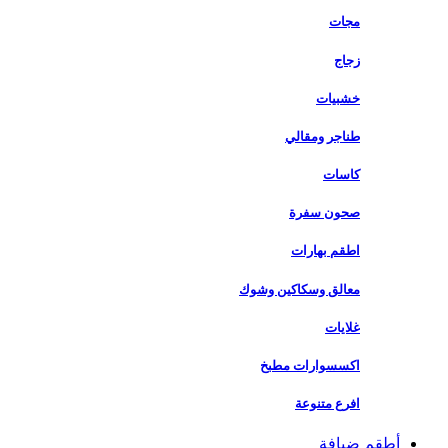
مجات
زجاج
خشبيات
طناجر ومقالي
كاسات
صحون سفرة
اطقم بهارات
معالق وسكاكين وشوك
غلايات
اكسسوارات مطبخ
افرع متنوعة
أطقم ضيافة