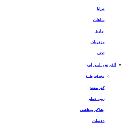
مرايا
ساعات
براويز
مزهريات
تحف
الفرش المنزلي
مخدات طبية
كفر مقعد
روب حمام
بشاكير ومناشف
دعسات