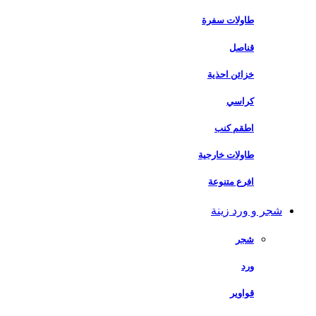
طاولات سفرة
قناصل
خزائن احذية
كراسي
اطقم كنب
طاولات خارجية
افرع متنوعة
شجر و ورد زينة
شجر
ورد
قواوير