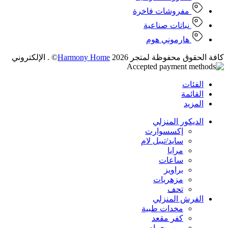
مفروشات فاخرة
نباتات صناعية
هارموني هوم
كافة الحقوق محفوظة لمتجر 2026
Harmony Home
© . الإلكتروني
الفئات
القائمة
المزيد
الديكور المنزلي
إكسسوارت
سايد/تيبل لام
مرايا
ساعات
براويز
مزهريات
تحف
الفرش المنزلي
مخدات طبية
كفر مقعد
روب حمام