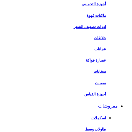
أجهزة التحميص
ماكنات قهوة
ادوات تصفيف الشعر
خلاطات
عجانات
عصارة فواكة
سخانات
صوبات
أجهزة القياس
مفروشات
اسكملات
طاولات وسط