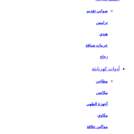
صواني تقديم
ترامس
هندي
عربيات ضيافة
زجاج
أدوات كهربايئة
مطاحن
مكانس
أجهزة الطهي
مكاوي
مواكين حلاقة