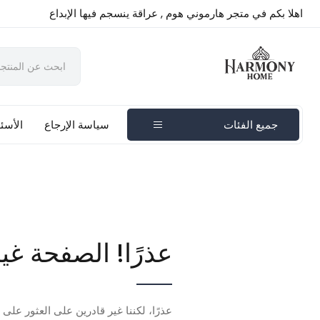
اهلا بكم في متجر هارموني هوم , عراقة ينسجم فيها الإبداع
جميع الفئات
سياسة الإرجاع
الأسئل
عذرًا! الصفحة غي
عذرًا، لكننا غير قادرين على العثور على