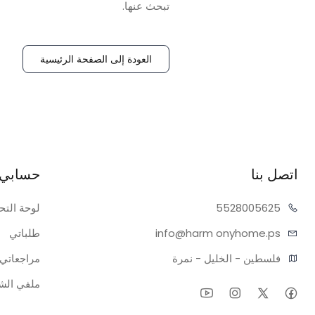
تبحث عنها.
العودة إلى الصفحة الرئيسية
اتصل بنا
حسابي
05625
55280
لوحة التح
onyhome.ps
info@harm
طلباتي
فلسطين - الخليل - نمرة
مراجعاتي
ملفي ال